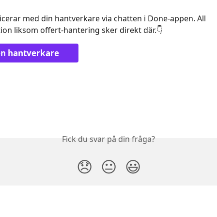
rar med din hantverkare via chatten i Done-appen. All 
n liksom offert-hantering sker direkt där.👇
en hantverkare
Fick du svar på din fråga?
😞
😐
😃