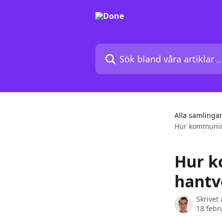
Hoppa till huvudinnehåll
Sök bland våra artiklar …
Alla samlinga
Hur kommunic
Hur k
hantv
Skrivet
18 febr