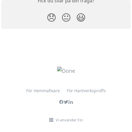
Fick du svar på din fråga?
😞
😐
😃
För Hemmafixare
För Hantverksproffs
Vi använder Fin